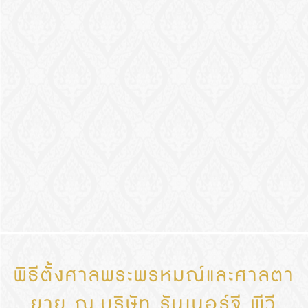
พิธีตั้งศาลพระพรหมณ์และศาลตา
ยาย ณ.บริษัท รันเนอร์จี พีวี