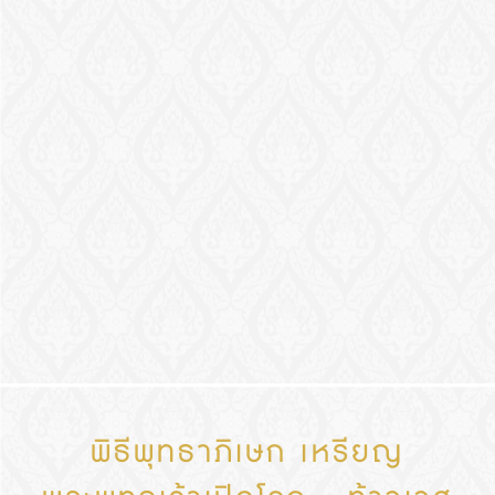
พิธีพุทธาภิเษก เหรียญ