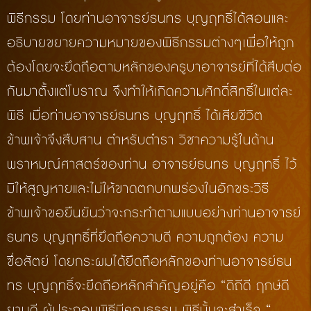
พิธีกรรม โดยท่านอาจารย์ธนทร บุญฤทธิ์ได้สอนและ
อธิบายขยายความหมายของพิธีกรรมต่างๆเพื่อให้ถูก
ต้องโดยจะยึดถือตามหลักของครูบาอาจารย์ที่ได้สืบต่อ
กันมาตั้งแต่โบราณ จึงทำให้เกิดความศักดิ์สิทธิ์ในแต่ละ
พิธี เมื่อท่านอาจารย์ธนทร บุญฤทธิ์ ได้เสียชีวิต
ข้าพเจ้าจึงสืบสาน ตำหรับตำรา วิชาความรู้ในด้าน
พราหมณ์ศาสตร์ของท่าน อาจารย์ธนทร บุญฤทธิ์ ไว้
มิให้สูญหายและไม่ให้ขาดตกบกพร่องในอักขระวิธี
ข้าพเจ้าขอยืนยันว่าจะกระทำตามแบบอย่างท่านอาจารย์
ธนทร บุญฤทธิ์ที่ยึดถือความดี ความถูกต้อง ความ
ซื่อสัตย์ โดยกระผมได้ยึดถือหลักของท่านอาจารย์ธน
ทร บุญฤทธิ์จะยึดถือหลักสำคัญอยู่คือ “ดิถีดี ฤกษ์ดี
ยามดี ผู้ประกอบพิธีมีคุณธรรม พิธีนั้นจะสำเร็จ “