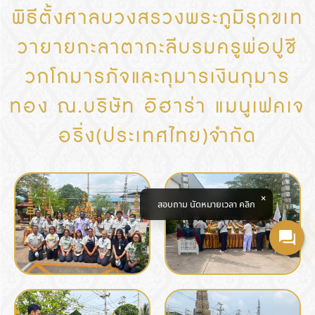
พิธีตั้งศาลบวงสรวงพระภูมิรุกขเท
วายายกะลาตากะลีบรมครูพ่อปูชี
วกโกมารภัจและกุมารเงินกุมาร
ทอง ณ.บริษัท อิฮาร่า แมนูเฟคเจ
อริ่ง(ประเทศไทย)จำกัด
สอบถาม นัดหมายเวลา คลิก