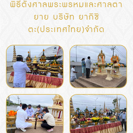
พิธีตั้งศาลพระพรหมและศาลตา
ยาย บริษัท ยากิชิ
ตะ(ประเทศไทย)จำกัด