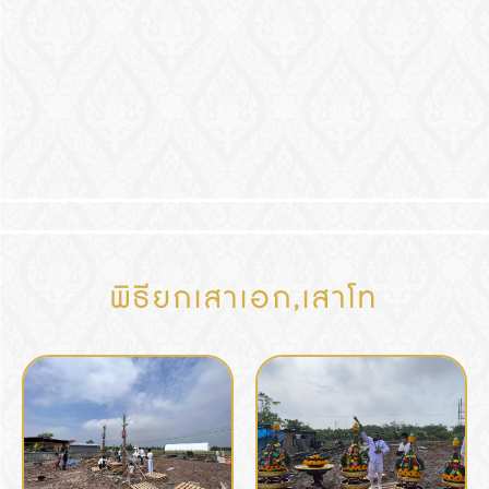
พิธียกเสาเอก,เสาโท