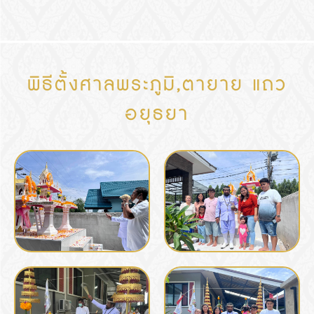
พิธีตั้งศาลพระภูมิ,ตายาย แถว
อยุธยา