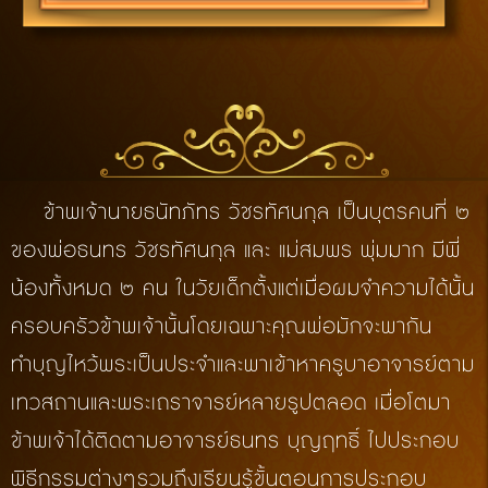
ข้าพเจ้านายธนัทภัทร วัชรทัศนกุล เป็นบุตรคนที่ ๒
ของพ่อธนทร วัชรทัศนกุล และ แม่สมพร พุ่มมาก มีพี่
น้องทั้งหมด ๒ คน ในวัยเด็กตั้งแต่เมื่อผมจำความได้นั้น
ครอบครัวข้าพเจ้านั้นโดยเฉพาะคุณพ่อมักจะพากัน
ทำบุญไหว้พระเป็นประจำและพาเข้าหาครูบาอาจารย์ตาม
เทวสถานและพระเถราจารย์หลายรูปตลอด เมื่อโตมา
ข้าพเจ้าได้ติดตามอาจารย์ธนทร บุญฤทธิ์ ไปประกอบ
พิธีกรรมต่างๆรวมถึงเรียนรู้ขั้นตอนการประกอบ