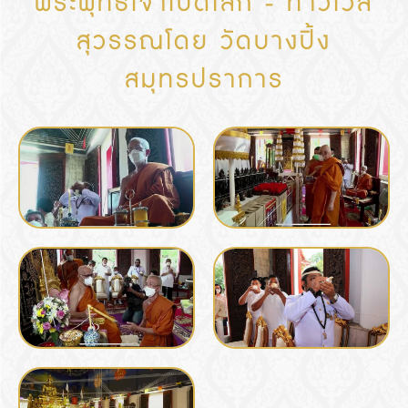
พระพุทธเจ้าเปิดโลก - ท้าวเวส
สุวรรณโดย วัดบางปิ้ง
สมุทรปราการ