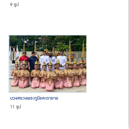
9 รูป
บวงสรวงพระภูมิและตายาย
11 รูป