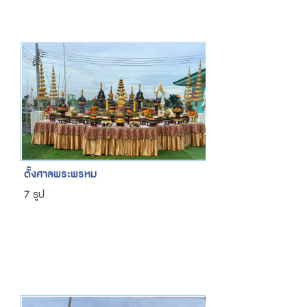
ตั้งศาลพระพรหม
7 รูป