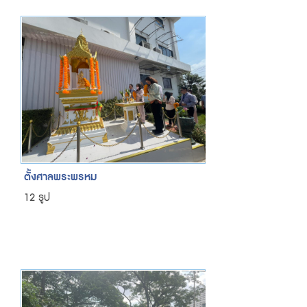
ตั้งศาลพระพรหม
12 รูป