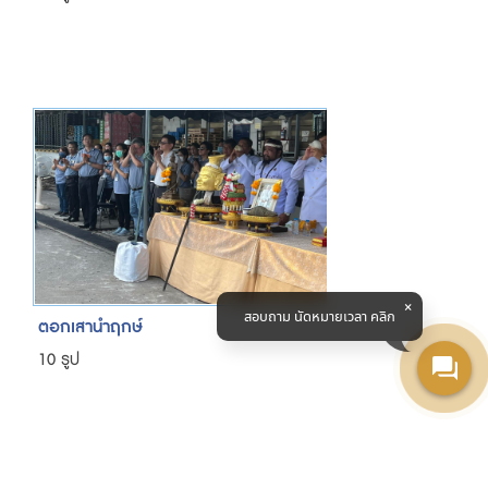
สอบถาม นัดหมายเวลา คลิก
ตอกเสานำฤกษ์
10 รูป