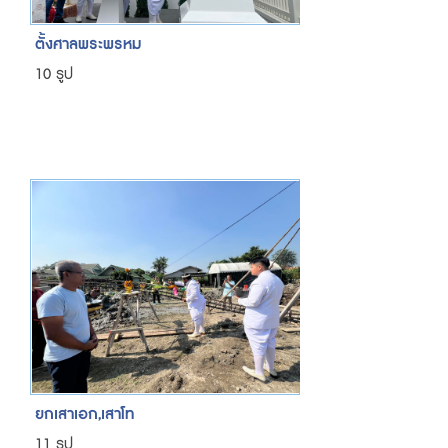
ตั้งศาลพระพรหม
10 รูป
ยกเสาเอก,เสาโท
11 รูป