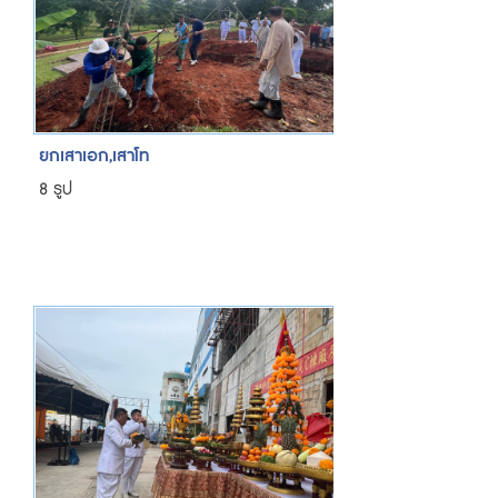
ยกเสาเอก,เสาโท
8 รูป