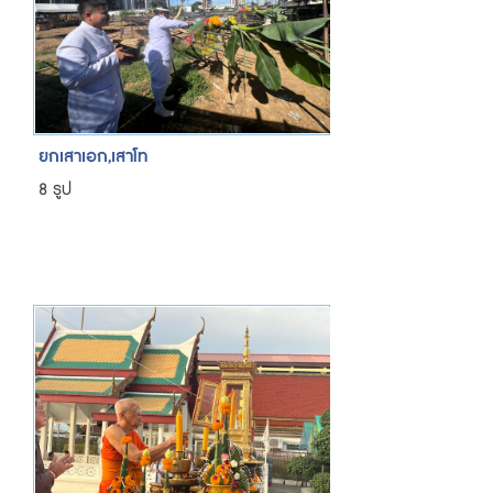
ยกเสาเอก,เสาโท
8 รูป