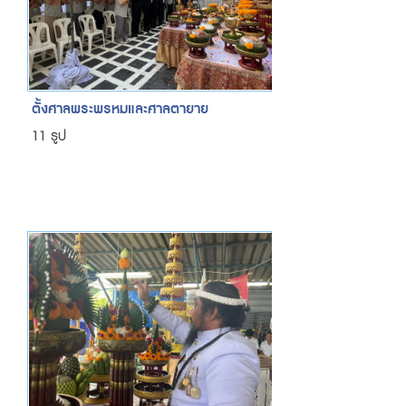
ตั้งศาลพระพรหมและศาลตายาย
11 รูป