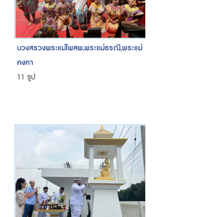
บวงสรวงพระแม่โพสพ,พระแม่ธรณี,พระแม่
คงคา
11 รูป