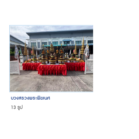
บวงสรวงพระพิฆเนศ
13 รูป