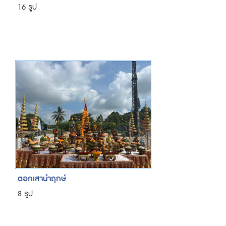
16 รูป
ตอกเสานำฤกษ์
8 รูป