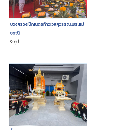
บวงสรวงเบิกเนตรท้าวเวสสุวรรณ,พระแม่
ธรณี
9 รูป