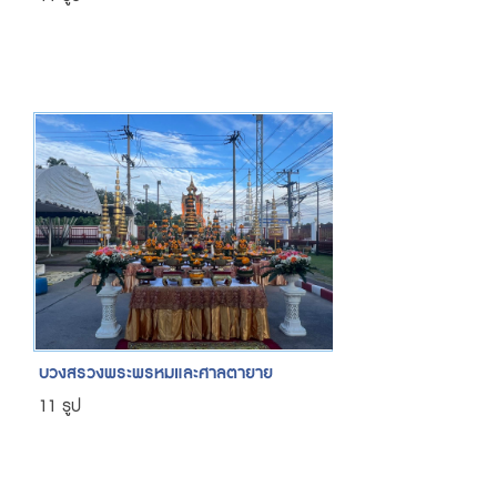
บวงสรวงพระพรหมและศาลตายาย
11 รูป