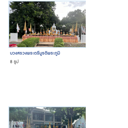
บวงสรวงพระตรีมูรติพระภูมิ
8 รูป