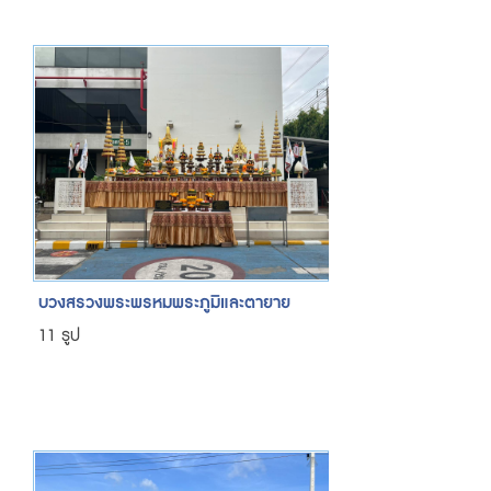
บวงสรวงพระพรหมพระภูมิและตายาย
11 รูป