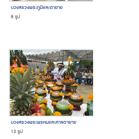
บวงสรวงพระภูมิและตายาย
8 รูป
บวงสรวงพระพรหมและศาลตายาย
13 รูป