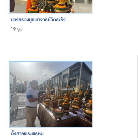
บวงสรวงบูรพาจารย์วัดระฆัง
19 รูป
ตั้งศาลพระพรหม