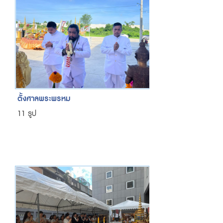
ตั้งศาลพระพรหม
11 รูป