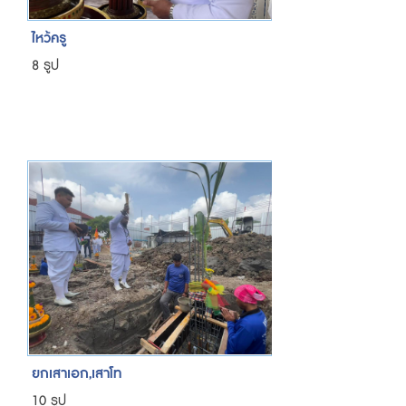
ไหว้ครู
8 รูป
ยกเสาเอก,เสาโท
10 รูป