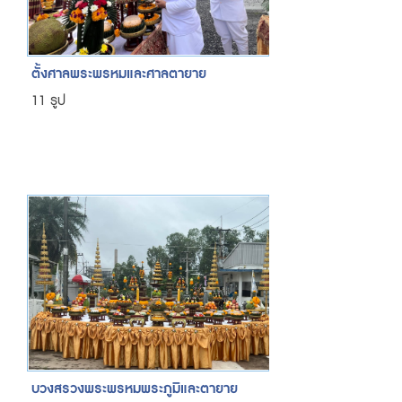
ตั้งศาลพระพรหมและศาลตายาย
11 รูป
บวงสรวงพระพรหมพระภูมิและตายาย