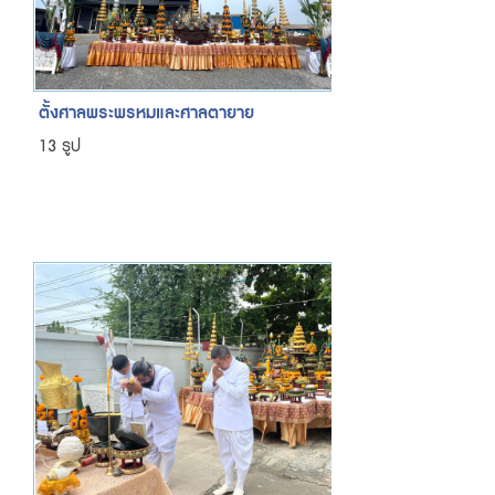
ตั้งศาลพระพรหมและศาลตายาย
13 รูป