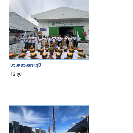
บวงสรวงพระภูมิ
12 รูป