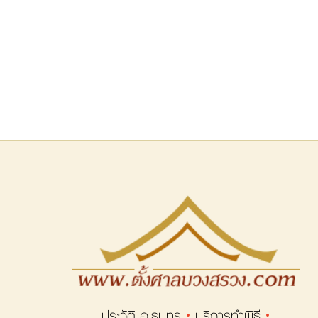
ประวัติ อ.ธนทร
บริการทำพิธี
·
·