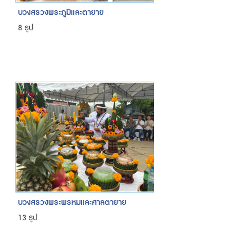
บวงสรวงพระภูมิและตายาย
8 รูป
บวงสรวงพระพรหมและศาลตายาย
13 รูป