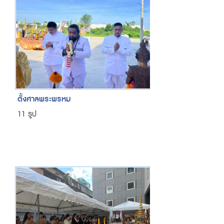
ตั้งศาลพระพรหม
11 รูป