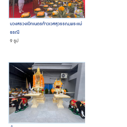
บวงสรวงเบิกเนตรท้าวเวสสุวรรณ,พระแม่
ธรณี
9 รูป