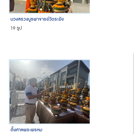
บวงสรวงบูรพาจารย์วัดระฆัง
19 รูป
ตั้งศาลพระพรหม