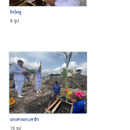
ไหว้ครู
8 รูป
ยกเสาเอก,เสาโท
10 รูป