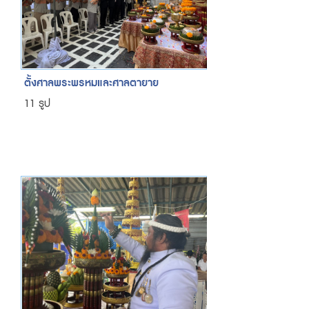
ตั้งศาลพระพรหมและศาลตายาย
11 รูป