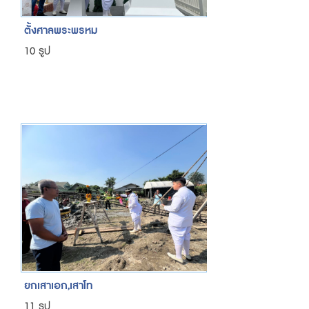
ตั้งศาลพระพรหม
10 รูป
ยกเสาเอก,เสาโท
11 รูป