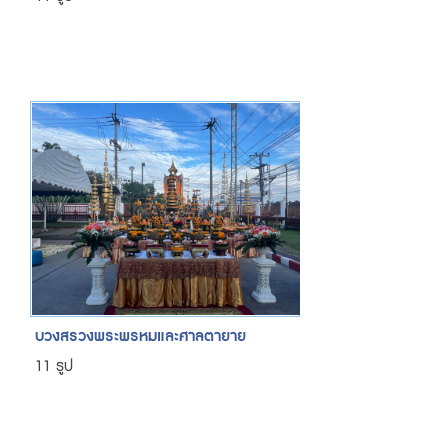
บวงสรวงพระพรหมและศาลตายาย
11 รูป