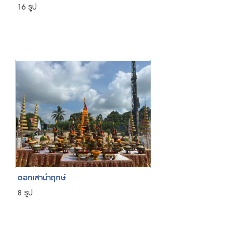
16 รูป
ตอกเสานำฤกษ์
8 รูป