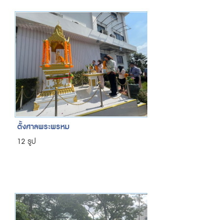
ตั้งศาลพระพรหม
12 รูป