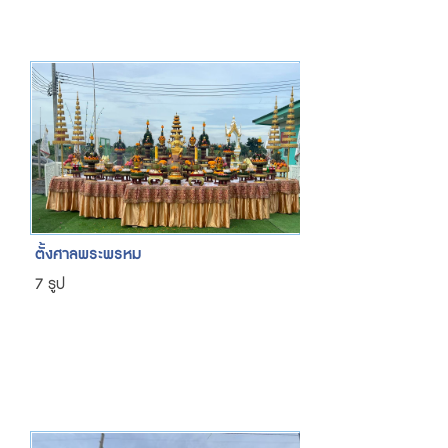
ตั้งศาลพระพรหม
7 รูป