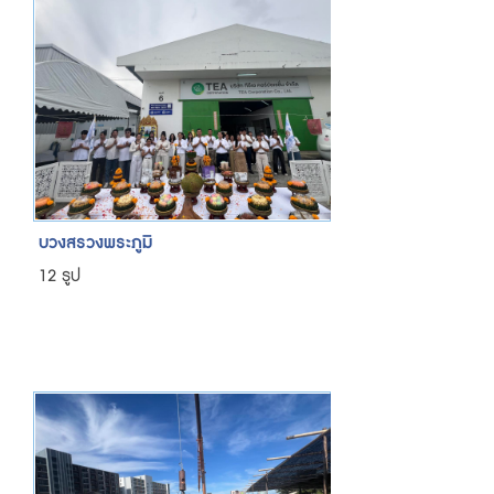
บวงสรวงพระภูมิ
12 รูป