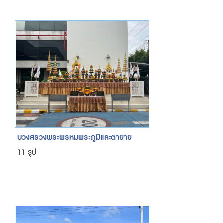
บวงสรวงพระพรหมพระภูมิและตายาย
11 รูป