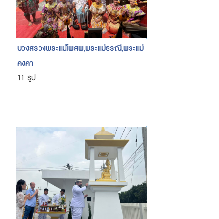
บวงสรวงพระแม่โพสพ,พระแม่ธรณี,พระแม่
คงคา
11 รูป