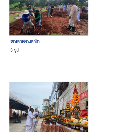
ยกเสาเอก,เสาโท
8 รูป