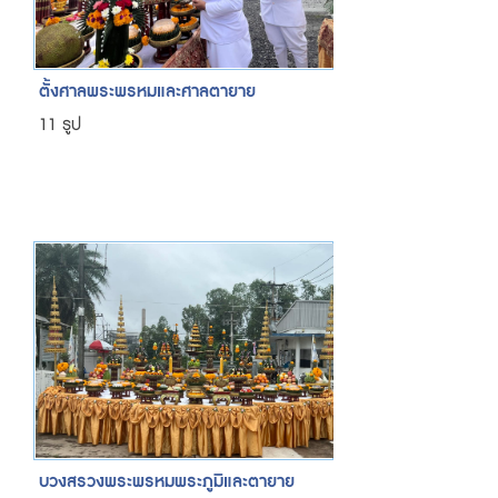
ตั้งศาลพระพรหมและศาลตายาย
11 รูป
บวงสรวงพระพรหมพระภูมิและตายาย