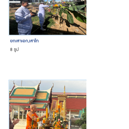
ยกเสาเอก,เสาโท
8 รูป