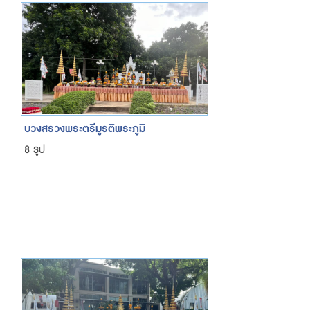
บวงสรวงพระตรีมูรติพระภูมิ
8 รูป