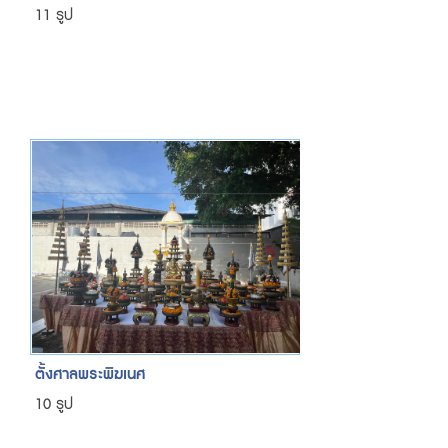
11 รูป
ตั้งศาลพระพิฆเนศ
10 รูป