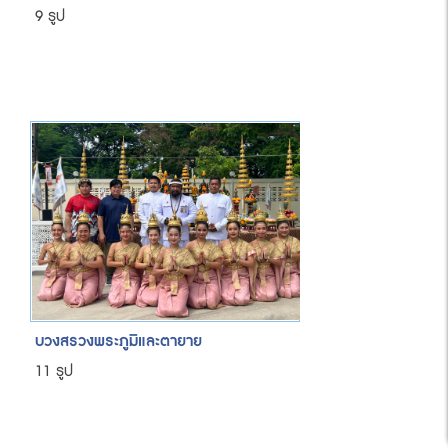
9 รูป
บวงสรวงพระภูมิและตายาย
11 รูป