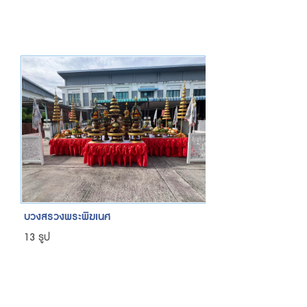
บวงสรวงพระพิฆเนศ
13 รูป