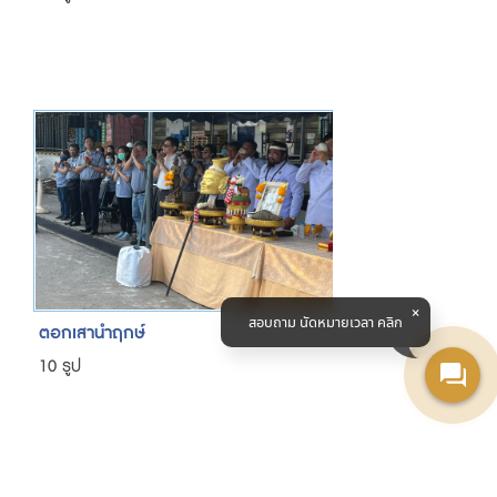
สอบถาม นัดหมายเวลา คลิก
ตอกเสานำฤกษ์
10 รูป