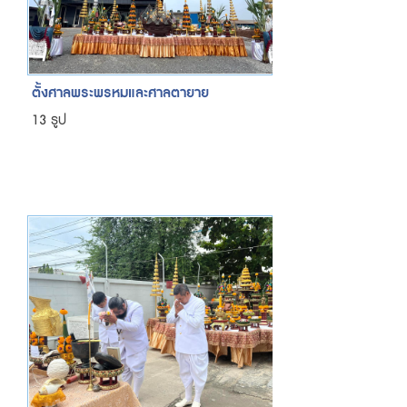
ตั้งศาลพระพรหมและศาลตายาย
13 รูป